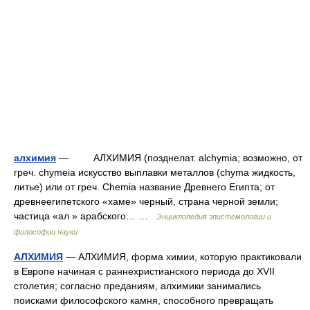
алхимия
— АЛХИМИЯ (позднелат. alchymia; возможно, от
греч. chymeia искусство выплавки металлов (chyma жидкость,
литье) или от греч. Chemia название Древнего Египта; от
древнеегипетского «хаме» черный, страна черной земли;
частица «ал » арабского… …
Энциклопедия эпистемологии и
философии науки
АЛХИМИЯ
— АЛХИМИЯ, форма химии, которую практиковали
в Европе начиная с раннехристианского периода до XVII
столетия; согласно преданиям, алхимики занимались
поисками философского камня, способного превращать