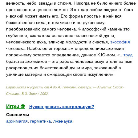
вечность, небо, звезды и стихия. Никогда не было ничего более
прекрасного и ценного чем он. Этот дар любви людям от бога
и всякий может иметь его. Его форма проста и в ней вся
божественная сила, в том числе и по духовному
преобразованию самого человека. Философский камень это
глубинное, «золотое» основание человеческой души,
человеческого духа, эликсир молодости и счастья,
экософия
человека. Наиболее интересным определением алхимии
попрежнему остается определение, данное К.Юнгом. «...
труд
братства алхимиков – это работа человека искупителя во имя
раскрепощения божественной души мира, закованной в
узилище материи и ожидающей своего искупления».
Евразийская мудрость от А до Я. Толковый словарь. — Алматы: Создiк-
Словарь
.
В.И. Зорин
.
2002
.
Игры ⚽
Нужно решить контрольную?
Синонимы
:
архимагия
,
герметика
,
лженаука