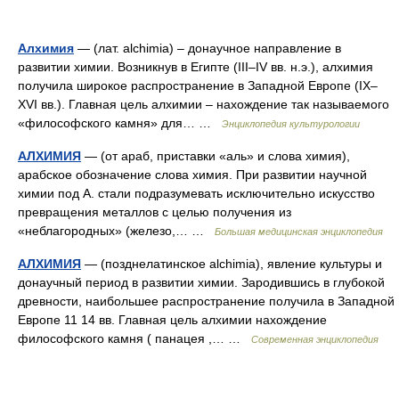
Алхимия
— (лат. alchimia) – донаучное направление в
развитии химии. Возникнув в Египте (III–IV вв. н.э.), алхимия
получила широкое распространение в Западной Европе (IX–
XVI вв.). Главная цель алхимии – нахождение так называемого
«философского камня» для… …
Энциклопедия культурологии
АЛХИМИЯ
— (от араб, приставки «аль» и слова химия),
арабское обозначение слова химия. При развитии научной
химии под А. стали подразумевать исключительно искусство
превращения металлов с целью получения из
«неблагородных» (железо,… …
Большая медицинская энциклопедия
АЛХИМИЯ
— (позднелатинское alchimia), явление культуры и
донаучный период в развитии химии. Зародившись в глубокой
древности, наибольшее распространение получила в Западной
Европе 11 14 вв. Главная цель алхимии нахождение
философского камня ( панацея ,… …
Современная энциклопедия