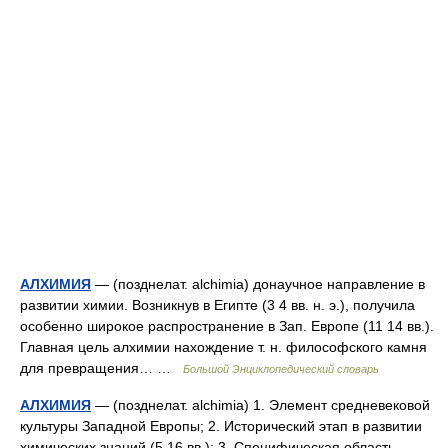
АЛХИМИЯ
— (позднелат. alchimia) донаучное направление в
развитии химии. Возникнув в Египте (3 4 вв. н. э.), получила
особенно широкое распространение в Зап. Европе (11 14 вв.).
Главная цель алхимии нахождение т. н. философского камня
для превращения… …
Большой Энциклопедический словарь
АЛХИМИЯ
— (позднелат. alchimia) 1. Элемент средневековой
культуры Западной Европы; 2. Исторический этап в развитии
химических знаний (5 16 вв.); 3. Специфическая область