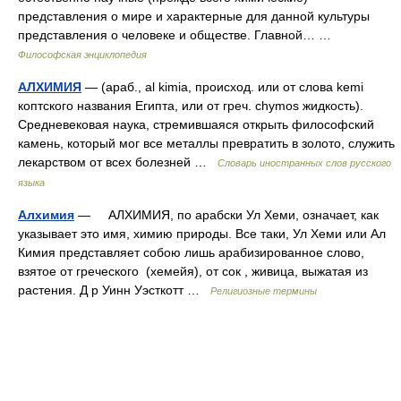
представления о мире и характерные для данной культуры
представления о человеке и обществе. Главной… …
Философская энциклопедия
АЛХИМИЯ
— (араб., al kimia, происход. или от слова kemi
коптского названия Египта, или от греч. chymos жидкость).
Средневековая наука, стремившаяся открыть философский
камень, который мог все металлы превратить в золото, служить
лекарством от всех болезней …
Словарь иностранных слов русского
языка
Алхимия
— АЛХИМИЯ, по арабски Ул Хеми, означает, как
указывает это имя, химию природы. Все таки, Ул Хеми или Ал
Кимия представляет собою лишь арабизированное слово,
взятое от греческого (хемейя), от сок , живица, выжатая из
растения. Д р Уинн Уэсткотт …
Религиозные термины